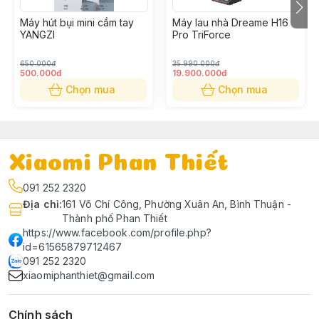
Máy hút bụi mini cầm tay
Máy lau nhà Dreame H16
YANGZI
Pro TriForce
650.000đ
35.990.000đ
500.000đ
19.900.000đ
Chọn mua
Chọn mua
Xiaomi Phan Thiết
091 252 2320
Địa chỉ
:
161 Võ Chí Công, Phường Xuân An, Bình Thuận -
Thành phố Phan Thiết
https://www.facebook.com/profile.php?
id=61565879712467
091 252 2320
xiaomiphanthiet@gmail.com
Chính sách