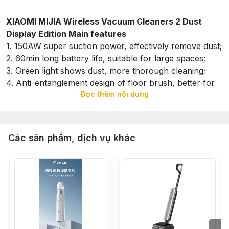
XIAOMI MIJIA Wireless Vacuum Cleaners 2 Dust
Display Edition Main features
1. 150AW super suction power, effectively remove dust;
2. 60min long battery life, suitable for large spaces;
3. Green light shows dust, more thorough cleaning;
4. Anti-entanglement design of floor brush, better for
Đọc thêm nội dung
pet families;
5. 99.97% high-efficiency filtration system, five-layer
filtration, fresh protection;
6. Three-dimensional dust removal coverage for the
Các sản phẩm, dịch vụ khác
whole house.
7. Comb-tooth anti-entanglement design, not easy to
entangle hair during cleaning.
7. Comb type anti-tangle design, clean and easy to
tangle.
8. Maximum 24kPa rapid suction power, strong
strength, instant suction of stubborn dust,