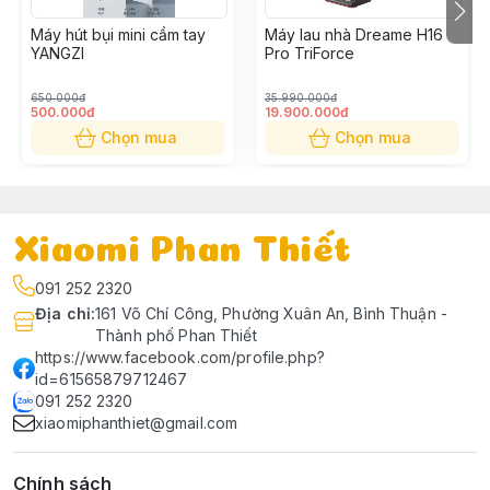
9. 6-layer sound insulation and noise reduction
optimization, cleaning sound as low as 73dB(A).
Máy hút bụi mini cầm tay
Máy lau nhà Dreame H16
10. 12-cone cyclone separation system, fast dust
YANGZI
Pro TriForce
removal, super stable suction.
650.000đ
35.990.000đ
11. Electric dust removal brush, deep removal of dust
500.000đ
19.900.000đ
mites and dandruff.
Chọn mua
Chọn mua
12. Two-in-one flat suction, your gap cleaning artifact.
13. Wall-mounted charging stand, charging and storage
two-in-one.
Xiaomi Phan Thiết
091 252 2320
Địa chỉ
:
161 Võ Chí Công, Phường Xuân An, Bình Thuận -
Thành phố Phan Thiết
https://www.facebook.com/profile.php?
id=61565879712467
091 252 2320
xiaomiphanthiet@gmail.com
Chính sách