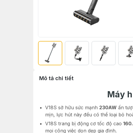
Mô tả chi tiết
Máy h
V18S sở hữu sức mạnh
230AW
ấn tượ
mịn, lực hút này đều có thể loại bỏ h
V18S trang bị động cơ tốc độ cao
160
mọi công việc dọn dẹp gia đình.