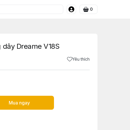
0
g dây Dreame V18S
Yêu thích
Mua ngay