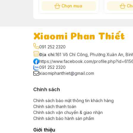
Tên sản phẩm: Máy hút bụi không dây 
Chọn mua
Ch
Trọng lượng thân máy hút bụi: 1,75kg
Công suất hút: 230AW
Tốc độ quay: 160.000 vòng/phút
Xiaomi Phan Thiết
Thời gian hoạt động tối đa: 90 phút
091 252 2320
Địa chỉ
:
161 Võ Chí Công, Phường Xuân An, Bìn
Dung lượng pin: 8*2.500mAh
https://www.facebook.com/profile.php?id=61
091 252 2320
Thời gian sạc: 4 giờ
xiaomiphanthiet@gmail.com
Dung tích hộp chứa bụi: 0,6L
Chính sách
Chính sách bảo mật thông tin khách hàng
Chính sách thanh toán
Chính sách vận chuyển & giao nhận
Chính sách bảo hành sản phẩm
Giới thiệu