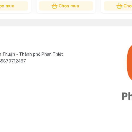
Dream V18S
ọn mua
Chọn mua
Chọ
h Thuận - Thành phố Phan Thiết
565879712467