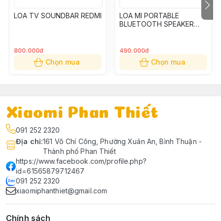
LOA TV SOUNDBAR REDMI
LOA MI PORTABLE
BLUETOOTH SPEAKER
XMYX04WM
800.000đ
490.000đ
Chọn mua
Chọn mua
Xiaomi Phan Thiết
091 252 2320
Địa chỉ
:
161 Võ Chí Công, Phường Xuân An, Bình Thuận -
Thành phố Phan Thiết
https://www.facebook.com/profile.php?
id=61565879712467
091 252 2320
xiaomiphanthiet@gmail.com
Chính sách