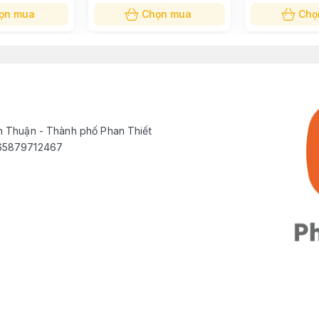
ọn mua
Chọn mua
Chọ
h Thuận - Thành phố Phan Thiết
565879712467