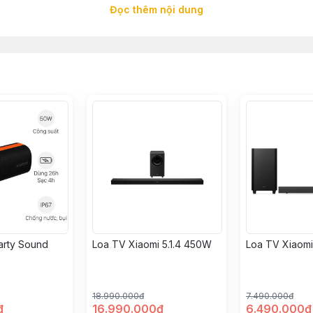
Đọc thêm nội dung
 gọn để bạn có thể mang nó bên trong túi hoặc cầm trong 
ng đương một chiếc điện thoại Xiaomi Mi 9 Pro, vì vậy bạ
 thấy vướng víu.
arty Sound
Loa TV Xiaomi 5.1.4 450W
Loa TV Xiaomi
18.990.000đ
7.490.000đ
đ
16.990.000đ
6.490.000đ