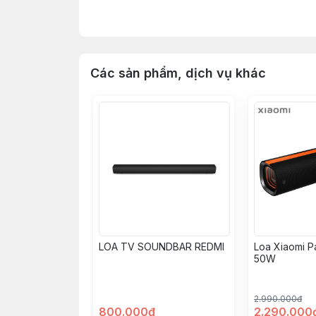
NHỎ GỌN, DI ĐỘNG VÀ NHẸ
Các sản phẩm, dịch vụ khác
Loa bluetooth Xiaomi Mi Portable đủ nhỏ
chiếc loa như vậy chỉ có trọng lượng tươ
của mình ở bất cứ nơi đâu mà không cảm
LOA TV SOUNDBAR REDMI
Loa Xiaomi P
50W
2.990.000đ
800.000đ
2.290.000