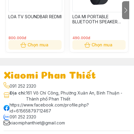
LOA TV SOUNDBAR REDMI
LOA MI PORTABLE
BLUETOOTH SPEAKER
XMYX04WM
800.000đ
490.000đ
Chọn mua
Chọn mua
Xiaomi Phan Thiết
091 252 2320
Địa chỉ
:
161 Võ Chí Công, Phường Xuân An, Bình Thuận -
Thành phố Phan Thiết
https://www.facebook.com/profile.php?
id=61565879712467
091 252 2320
xiaomiphanthiet@gmail.com