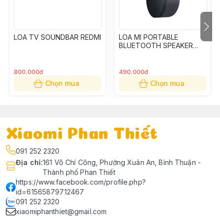
LOA TV SOUNDBAR REDMI
LOA MI PORTABLE
BLUETOOTH SPEAKER
XMYX04WM
800.000đ
490.000đ
Chọn mua
Chọn mua
Xiaomi Phan Thiết
091 252 2320
Địa chỉ
:
161 Võ Chí Công, Phường Xuân An, Bình Thuận -
Thành phố Phan Thiết
https://www.facebook.com/profile.php?
id=61565879712467
091 252 2320
xiaomiphanthiet@gmail.com