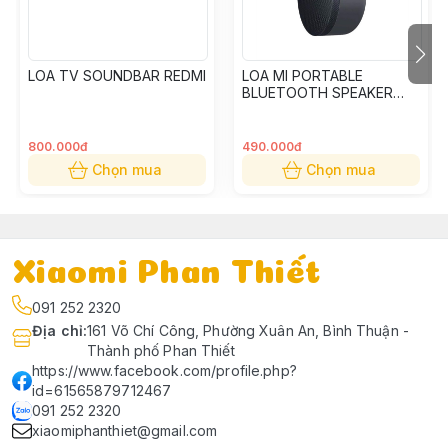
LOA TV SOUNDBAR REDMI
LOA MI PORTABLE
BLUETOOTH SPEAKER
XMYX04WM
800.000đ
490.000đ
Chọn mua
Chọn mua
Xiaomi Phan Thiết
091 252 2320
Địa chỉ
:
161 Võ Chí Công, Phường Xuân An, Bình Thuận -
Thành phố Phan Thiết
https://www.facebook.com/profile.php?
id=61565879712467
091 252 2320
xiaomiphanthiet@gmail.com