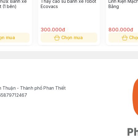
chữa: Bánh xe
Thay cao su bánh xe robot
Linh Kiện Mạc
t (1 bên)
Ecovacs
Bằng
300.000đ
800.000đ
ọn mua
Chọn mua
Chọ
h Thuận - Thành phố Phan Thiết
565879712467