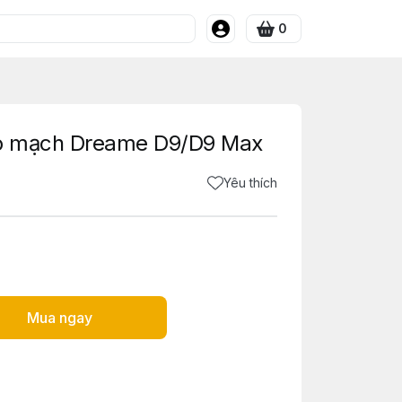
0
eo mạch Dreame D9/D9 Max
Yêu thích
Mua ngay