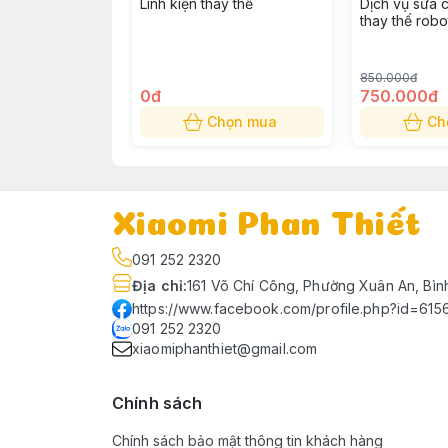
Linh kiện thay thế
Dịch vụ sửa 
thay thế robo
850.000đ
0đ
750.000đ
Chọn mua
Ch
Xiaomi Phan Thiết
091 252 2320
Địa chỉ
:
161 Võ Chí Công, Phường Xuân An, Bìn
https://www.facebook.com/profile.php?id=61
091 252 2320
xiaomiphanthiet@gmail.com
Chính sách
Chính sách bảo mật thông tin khách hàng