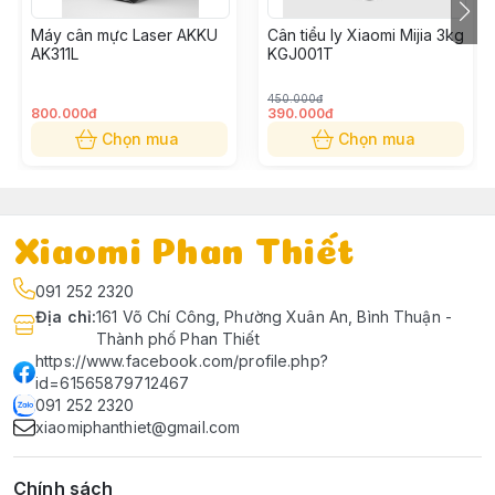
Máy cân mực Laser AKKU
Cân tiểu ly Xiaomi Mijia 3kg
AK311L
KGJ001T
450.000đ
800.000đ
390.000đ
Chọn mua
Chọn mua
Xiaomi Phan Thiết
091 252 2320
Địa chỉ
:
161 Võ Chí Công, Phường Xuân An, Bình Thuận -
Thành phố Phan Thiết
Cân điện tử sức khỏe miLife S20
là thiết bị giúp bạn theo
https://www.facebook.com/profile.php?
dõi một cách chính xác trọng lượng cơ thể. Chiếc cân đặc
id=61565879712467
091 252 2320
biệt, với thiết kế sang trọng cùng khả năng làm việc thông
xiaomiphanthiet@gmail.com
minh. Một sản phẩm hữu ích mà bạn nên trang bị cho gia đình
mình.
Chính sách