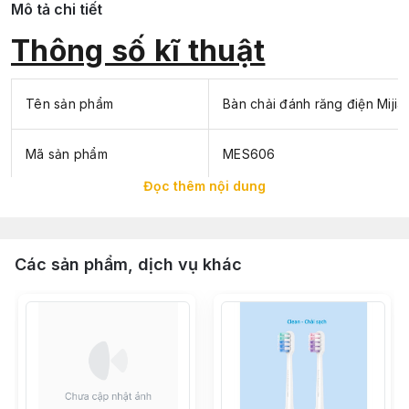
Mô tả chi tiết
Thông số kĩ thuật
Tên sản phẩm
Bàn chải đánh răng điện Miji
Mã sản phẩm
MES606
Đọc thêm nội dung
Điện áp vào
3.7V - 2.5W
Định mức đầu vào
5V-0.5A
Các sản phẩm, dịch vụ khác
Lớp chống thấm nước
IPX7 tiêu chuẩn GB 39669-20
Thời gian Sạc
Khoảng 2 giờ
Chân sạc
Type-C