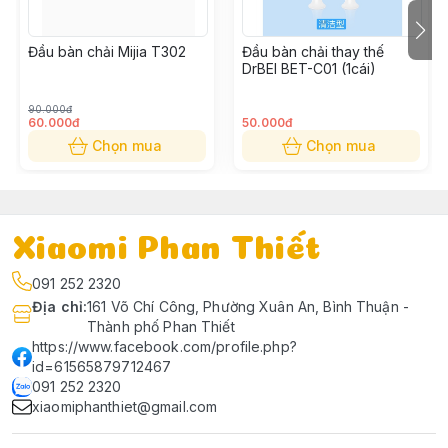
Thời gian sử dụng
Khoảng 25 ngày
Đầu bàn chải Mijia T302
Đầu bàn chải thay thế
DrBEI BET-C01 (1cái)
Khối lượng
70g
90.000đ
60.000đ
50.000đ
Chọn mua
Chọn mua
Bàn chải đánh răng tay cầm
1 Đầu Bàn Chải
Bộ sản phẩm
Xiaomi Phan Thiết
1 Cáp Sạc
091 252 2320
Địa chỉ
:
161 Võ Chí Công, Phường Xuân An, Bình Thuận -
1 Sách HSSD
Thành phố Phan Thiết
https://www.facebook.com/profile.php?
id=61565879712467
Thời gian ra mắt
Tháng 5/2022
091 252 2320
xiaomiphanthiet@gmail.com
Thương hiệu
Xiaomi Mijia