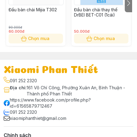
Đầu bàn chải Mijia T302
Đầu bàn chải thay thế
DrBEI BET-C01 (1cái)
90.000đ
60.000đ
50.000đ
Chọn mua
Chọn mua
Xiaomi Phan Thiết
091 252 2320
BÀN CHẢI ĐIỆN KHÁC GÌ BÀN CHẢI
Địa chỉ
:
161 Võ Chí Công, Phường Xuân An, Bình Thuận -
Thành phố Phan Thiết
THƯỜNG?
https://www.facebook.com/profile.php?
id=61565879712467
091 252 2320
xiaomiphanthiet@gmail.com
Chính sách